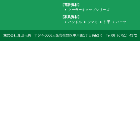
【電設資材】
クーラーキャップシリーズ
【家具資材】
ハンドル
ツマミ
引手
パーツ
株式会社真田化鋼 〒544-0006大阪市生野区中川東1丁目9番2号 Tel:06（6751）4372