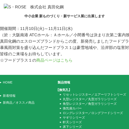
中小企業 新ものづくり・新サービス展に出展します
開催期間：11月10日(火)～11月11日(水)
（於：大阪南港 ATCホール：Ａホール／小間番号は決まり次第ご案内
真田化鋼のエスローズブランドからこの度、新発売しましたフードプラ
暴風雨対策を盛り込んだフードプラス１は豪雪地域や、沿岸部の塩害対
皆様のご来場をお待ちしています。
☆フードプラス１の
商品ページはこちら
HOME
製品情報
【換気孔】
リセットレジスター／エアーリフトシリーズ
新着情報
丸型レジスター／丸型ガラリシリーズ
新商品／オススメ商品
角型レジスター／角型ガラリシリーズ
換気扇カバー
ロングレジスター／ロングフードシリーズ
ヤギリシリーズ
軒天シリーズ
床下シリーズ