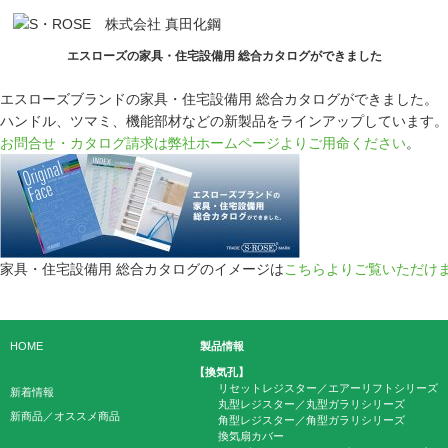
エスローズの家具・住宅設備用 総合カタログができました
エスローズブランドの家具・住宅設備用 総合カタログができました。
ハンドル、ツマミ、機能部材などの新製品をラインアップしています。
お問合せ・カタログ請求は弊社ホームページよりご用命ください
。
家具・住宅設備用 総合カタログのイメージは
こちらよりご覧いただけ
HOME
製品情報
【換気孔】
リセットレジスター／エアーリフトシリーズ
新着情報
丸型レジスター／丸型ガラリシリーズ
新商品／オススメ商品
角型レジスター／角型ガラリシリーズ
換気扇カバー