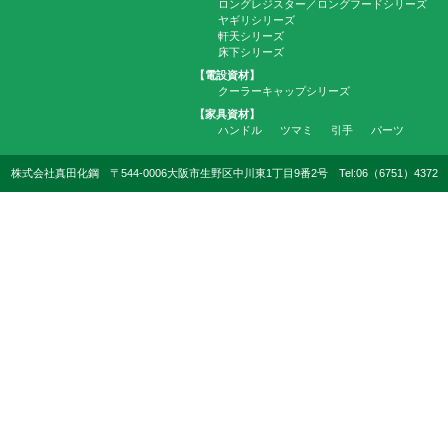
ロングレジスター／ロングフードシリーズ
ヤギリシリーズ
軒天シリーズ
床下シリーズ
【電設資材】
クーラーキャップシリーズ
【家具資材】
ハンドル
ツマミ
引手
パーツ
株式会社真田化鋼 〒544-0006大阪市生野区中川東1丁目9番2号 Tel:06（6751）4372