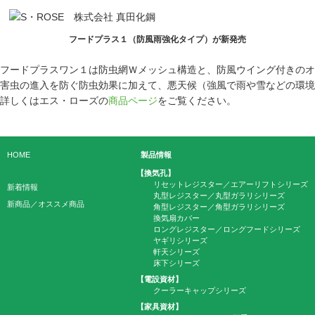
フードプラス１（防風雨強化タイプ）が新発売
フードプラスワン１は防虫網Ｗメッシュ構造と、防風ウイング付きのオ
害虫の進入を防ぐ防虫効果に加えて、悪天候（強風で雨や雪などの環境
詳しくはエス・ローズの
商品ページ
をご覧ください。
HOME
製品情報
【換気孔】
リセットレジスター／エアーリフトシリーズ
新着情報
丸型レジスター／丸型ガラリシリーズ
新商品／オススメ商品
角型レジスター／角型ガラリシリーズ
換気扇カバー
ロングレジスター／ロングフードシリーズ
ヤギリシリーズ
軒天シリーズ
床下シリーズ
【電設資材】
クーラーキャップシリーズ
【家具資材】