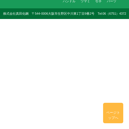
ハンドル
ツマミ
引手
パーツ
株式会社真田化鋼 〒544-0006大阪市生野区中川東1丁目9番2号 Tel:06（6751）4372
ページト
ップへ