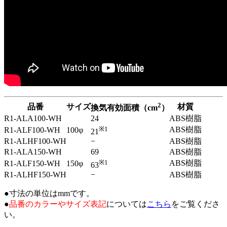
2
品番
サイズ
材質
換気有効面積（cm
）
R1-ALA100-WH
24
ABS樹脂
※1
ABS樹脂
R1-ALF100-WH
100φ
21
R1-ALHF100-WH
−
ABS樹脂
R1-ALA150-WH
69
ABS樹脂
※1
ABS樹脂
R1-ALF150-WH
150φ
63
R1-ALHF150-WH
−
ABS樹脂
●寸法の単位はmmです。
●
品番のカラーやサイズ表記
については
こちら
をご覧くださ
い。