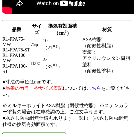
換気有効面積
サイ
品番
材質
2
ズ
（cm
）
R1-FPA75-
ASA樹脂
10
MW
75φ
（耐候性樹脂）
※1
（21
）
R1-FPA75-ST
塗装：
R1-FPA100-
アクリルウレタン樹脂
23
MW
100φ
塗料
※1
R1-FPA100-
（35
）
（耐候性塗料）
ST
●寸法の単位はmmです。
●
品番のカラーやサイズ表記
については
こちら
をご覧くださ
い。
※ミルキーホワイトASA樹脂（耐候性樹脂） ※ステンカラ
ー塗装の場合は在庫確認の上、ご注文承ります。
■水返し防虫網無仕様も承ります。 ※1 ( )水返し防虫網無
仕様の換気有効面積です。